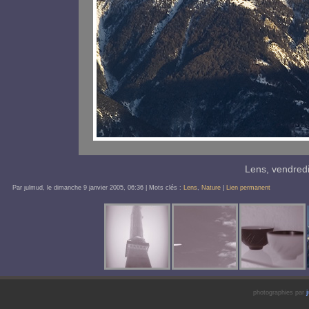
Lens, vendred
Par ȷulmud, le
dimanche 9 janvier 2005
, 06:36
| Mots clés :
Lens
,
Nature
|
Lien permanent
photographies par