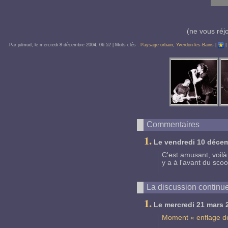
(ne vous réj
Par ȷulmud, le
mercredi 8 décembre 2004
, 06:52
| Mots clés :
Paysage urbain
,
Yverdon-les-Bains
|
Commentaires
1.
Le
vendredi 10 déce
C'est amusant, voilà t
y a à l'avant du sco
La discussion continue
1.
Le
mercredi 21 mars 
Moment « enflage de