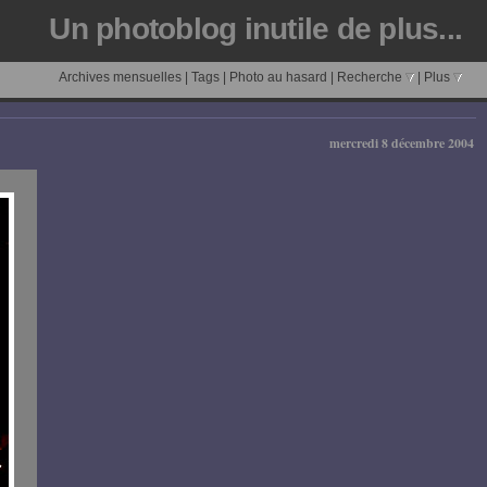
Un photoblog inutile de plus...
Archives mensuelles
|
Tags
|
Photo au hasard
|
Recherche
|
Plus
mercredi 8 décembre 2004