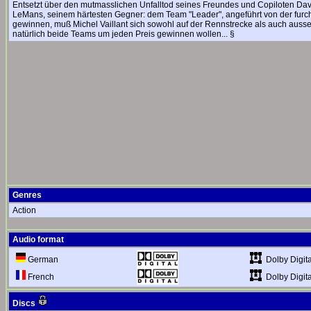
Entsetzt über den mutmasslichen Unfalltod seines Freundes und Copiloten Dav
LeMans, seinem härtesten Gegner: dem Team "Leader", angeführt von der fur
gewinnen, muß Michel Vaillant sich sowohl auf der Rennstrecke als auch auss
natürlich beide Teams um jeden Preis gewinnen wollen... §
Genres
Action
Audio format
Dolby Digita
German
Dolby Digita
French
Discs