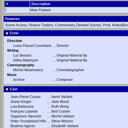
#
Description
1
Main Feature
Features
Scene Access, Feature Trailers, Commentary, Deleted Scenes, Prod. Notes/Bios
Crew
Direction
Louis-Pascal Couvelaire
....
Director
Writing
Luc Besson
....
Original Material By
Gilles Malençon
....
Original Material By
Cinematography
Michel Abramowicz
....
Cinematographer
Music
Archive
....
Composer
Cast
Jean-Pierre Cassel
....
Henri Vaillant
Diane Kruger
....
Julie Wood
Lisa Barbuscia
....
Ruth Wong
François Lalande
....
Bob Cramer
Sagamore Stevenin
....
Michel Vaillant
Peter Youngblood Hills
....
Steve Warson
Beatrice Agenin
....
Elisabeth Vaillant