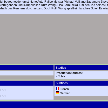
id, begegnet der umstrittene Auto-Rallye Meister Michael Vaillant (Sagamore St
chterregenden und skrupellosen Ruth Wong (Lisa Barbuscia). Um den Tod seines 
erhalb des Rennens durchsetzen. Doch Ruth Wong spielt ein falsches Spiel. Es wi
Studios
Production Studios:
•
Tobis
Subtitles
French
l 5.1
German
l 5.1