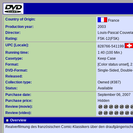
Country of Origin:
France
Production year:
2003
Director:
Louis-Pascal Couvela
Rating:
FSK-12(FSK)
UPC [Locale]:
828766-541199
Running time:
1:40 (100 Min.)
Casetype:
Keep Case
Format:
[Color status unset],
DVD-Format:
Single-Sided, Double
Released:
Collection type:
Owned (#387)
Status:
Available
Purchase date:
September 06, 2007
Purchase price:
Hidden
Review (movie):
Review (video):
Overview
Realverfilmung des französischen Comic-Klassikers über den draufgängerische