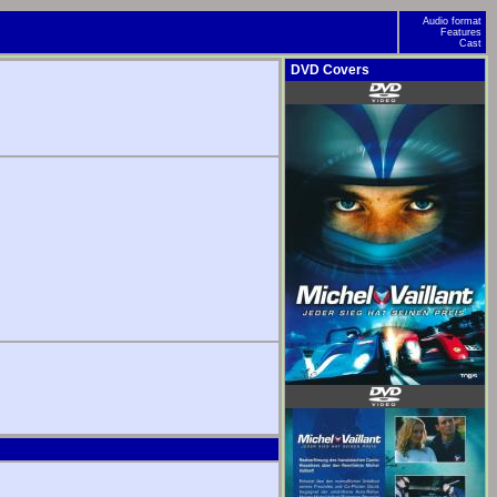
Audio format
Features
Cast
DVD Covers